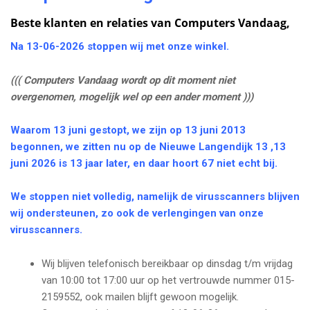
e
Beste klanten en relaties van Computers Vandaag,
n
a
Na 13-06-2026 stoppen wij met onze winkel.
v
i
((( Computers Vandaag wordt op dit moment niet
g
overgenomen, mogelijk wel op een ander moment )))
a
t
Waarom 13 juni gestopt, we zijn op 13 juni 2013
i
begonnen, we zitten nu op de Nieuwe Langendijk 13 ,13
o
juni 2026 is 13 jaar later, en daar hoort 67 niet echt bij.
n
We stoppen niet volledig, namelijk de virusscanners blijven
wij ondersteunen, zo ook de verlengingen van onze
virusscanners.
Wij blijven telefonisch bereikbaar op dinsdag t/m vrijdag
van 10:00 tot 17:00 uur op het vertrouwde nummer 015-
2159552, ook mailen blijft gewoon mogelijk.