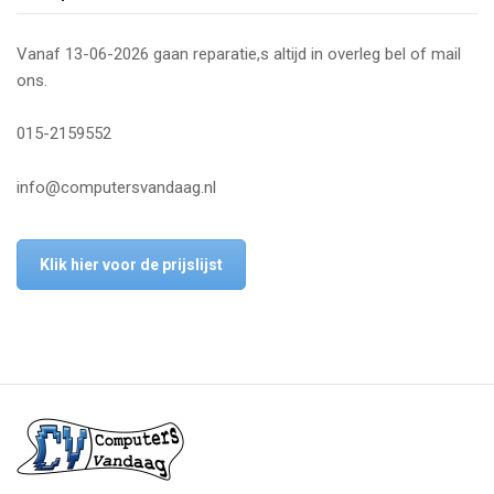
e
n
Vanaf 13-06-2026 gaan reparatie,s altijd in overleg bel of mail
a
ons.
v
i
015-2159552
g
a
info@computersvandaag.nl
t
i
o
Klik hier voor de prijslijst
n